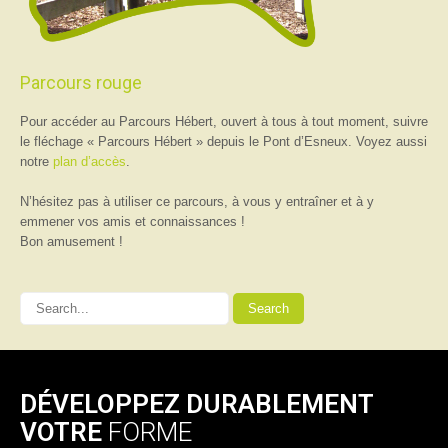
Parcours rouge
Pour accéder au Parcours Hébert, ouvert à tous à tout moment, suivre
le fléchage « Parcours Hébert » depuis le Pont d’Esneux. Voyez aussi
notre
plan d’accès
.
N’hésitez pas à utiliser ce parcours, à vous y entraîner et à y
emmener vos amis et connaissances !
Bon amusement !
DÉVELOPPEZ DURABLEMENT
VOTRE
FORME