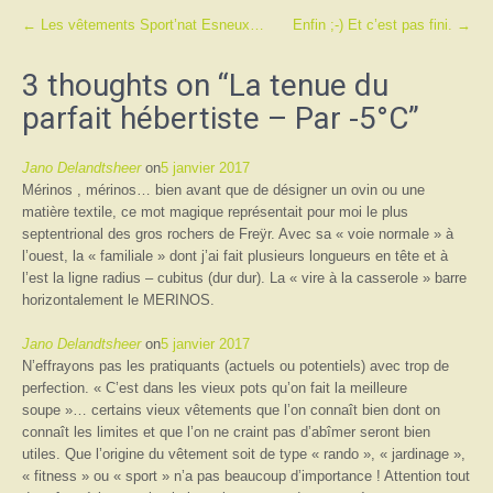
Post
←
Les vêtements Sport’nat Esneux…
Enfin ;-) Et c’est pas fini.
→
navigation
3 thoughts on “
La tenue du
parfait hébertiste – Par -5°C
”
Jano Delandtsheer
on
5 janvier 2017
Mérinos , mérinos… bien avant que de désigner un ovin ou une
matière textile, ce mot magique représentait pour moi le plus
septentrional des gros rochers de Freÿr. Avec sa « voie normale » à
l’ouest, la « familiale » dont j’ai fait plusieurs longueurs en tête et à
l’est la ligne radius – cubitus (dur dur). La « vire à la casserole » barre
horizontalement le MERINOS.
Jano Delandtsheer
on
5 janvier 2017
N’effrayons pas les pratiquants (actuels ou potentiels) avec trop de
perfection. « C’est dans les vieux pots qu’on fait la meilleure
soupe »… certains vieux vêtements que l’on connaît bien dont on
connaît les limites et que l’on ne craint pas d’abîmer seront bien
utiles. Que l’origine du vêtement soit de type « rando », « jardinage »,
« fitness » ou « sport » n’a pas beaucoup d’importance ! Attention tout