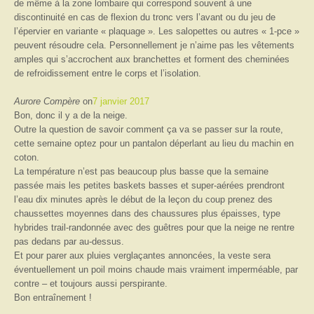
de même à la zone lombaire qui correspond souvent à une
discontinuité en cas de flexion du tronc vers l’avant ou du jeu de
l’épervier en variante « plaquage ». Les salopettes ou autres « 1-pce »
peuvent résoudre cela. Personnellement je n’aime pas les vêtements
amples qui s’accrochent aux branchettes et forment des cheminées
de refroidissement entre le corps et l’isolation.
Aurore Compère
on
7 janvier 2017
Bon, donc il y a de la neige.
Outre la question de savoir comment ça va se passer sur la route,
cette semaine optez pour un pantalon déperlant au lieu du machin en
coton.
La température n’est pas beaucoup plus basse que la semaine
passée mais les petites baskets basses et super-aérées prendront
l’eau dix minutes après le début de la leçon du coup prenez des
chaussettes moyennes dans des chaussures plus épaisses, type
hybrides trail-randonnée avec des guêtres pour que la neige ne rentre
pas dedans par au-dessus.
Et pour parer aux pluies verglaçantes annoncées, la veste sera
éventuellement un poil moins chaude mais vraiment imperméable, par
contre – et toujours aussi perspirante.
Bon entraînement !