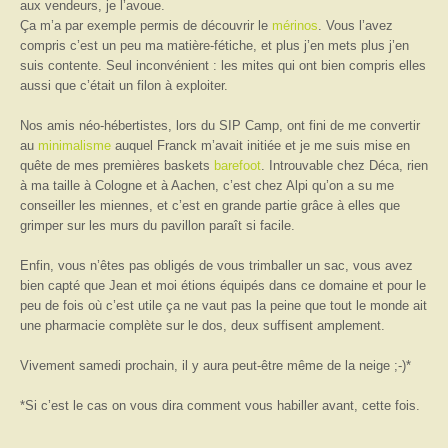
aux vendeurs, je l’avoue.
Ça m’a par exemple permis de découvrir le
mérinos
. Vous l’avez
compris c’est un peu ma matière-fétiche, et plus j’en mets plus j’en
suis contente. Seul inconvénient : les mites qui ont bien compris elles
aussi que c’était un filon à exploiter.
Nos amis néo-hébertistes, lors du SIP Camp, ont fini de me convertir
au
minimalisme
auquel Franck m’avait initiée et je me suis mise en
quête de mes premières baskets
barefoot
. Introuvable chez Déca, rien
à ma taille à Cologne et à Aachen, c’est chez Alpi qu’on a su me
conseiller les miennes, et c’est en grande partie grâce à elles que
grimper sur les murs du pavillon paraît si facile.
Enfin, vous n’êtes pas obligés de vous trimballer un sac, vous avez
bien capté que Jean et moi étions équipés dans ce domaine et pour le
peu de fois où c’est utile ça ne vaut pas la peine que tout le monde ait
une pharmacie complète sur le dos, deux suffisent amplement.
Vivement samedi prochain, il y aura peut-être même de la neige ;-)*
*Si c’est le cas on vous dira comment vous habiller avant, cette fois.