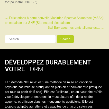
fort pour être utile ! » :).
Post
←
Félicitations à notre nouvelle Monitrice Sportive Animatrice (MSAn)
en escalade sur SNE (Site naturel d’escalade)
navigation
Ball-Barr avec nos amis allemands…
→
DÉVELOPPEZ DURABLEMENT
VOTRE
FORME
La "Méthode Naturelle" est une méthode de mise en condition
physique naturelle se pratiquant en plein air et pouvant être pratiquée
par tous (à partir de 5 ans). Elle est "utilitaire", ce qui veut dire qu'elle
vise à développer et entretenir la musculature afin de la rendre
aguerrie, et efficace dans les mouvements quotidiens. Elle est
toujours adaptée au rythme et capacités de chacun, selon ses