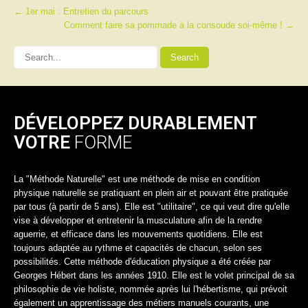
Post
←
1er mai : Entretien du parcours
Comment faire sa pommade à la consoude soi-même !
→
navigation
DÉVELOPPEZ DURABLEMENT
VOTRE
FORME
La "Méthode Naturelle" est une méthode de mise en condition
physique naturelle se pratiquant en plein air et pouvant être pratiquée
par tous (à partir de 5 ans). Elle est "utilitaire", ce qui veut dire qu'elle
vise à développer et entretenir la musculature afin de la rendre
aguerrie, et efficace dans les mouvements quotidiens. Elle est
toujours adaptée au rythme et capacités de chacun, selon ses
possibilités. Cette méthode d'éducation physique a été créée par
Georges Hébert dans les années 1910. Elle est le volet principal de sa
philosophie de vie holiste, nommée après lui l'hébertisme, qui prévoit
également un apprentissage des métiers manuels courants, une